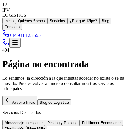
12
IPV
LOGISTICS
Inicio
Quiénes Somos
Servicios
¿Por qué 12ipv?
Blog
Contacto
+34 931 123 555
404
Página no encontrada
Lo sentimos, la dirección a la que intentas acceder no existe o se ha
movido. Puedes volver al inicio o consultar nuestros servicios
principales.
Volver a Inicio
Blog de Logística
Servicios Destacados
Almacenaje Inteligente
Picking y Packing
Fulfillment Ecommerce
Distribución Última Milla