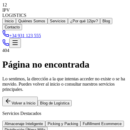
12
IPV
LOGISTICS
Inicio
Quiénes Somos
Servicios
¿Por qué 12ipv?
Blog
Contacto
+34 931 123 555
404
Página no encontrada
Lo sentimos, la dirección a la que intentas acceder no existe o se ha
movido. Puedes volver al inicio o consultar nuestros servicios
principales.
Volver a Inicio
Blog de Logística
Servicios Destacados
Almacenaje Inteligente
Picking y Packing
Fulfillment Ecommerce
Distribución Última Milla