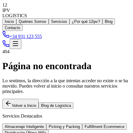
12
IPV
LOGISTICS
Inicio
Quiénes Somos
Servicios
¿Por qué 12ipv?
Blog
Contacto
+34 931 123 555
404
Página no encontrada
Lo sentimos, la dirección a la que intentas acceder no existe o se ha
movido. Puedes volver al inicio o consultar nuestros servicios
principales.
Volver a Inicio
Blog de Logística
Servicios Destacados
Almacenaje Inteligente
Picking y Packing
Fulfillment Ecommerce
Distribución Última Milla