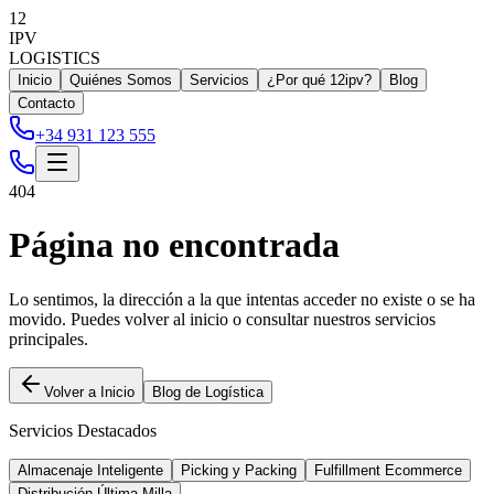
12
IPV
LOGISTICS
Inicio
Quiénes Somos
Servicios
¿Por qué 12ipv?
Blog
Contacto
+34 931 123 555
404
Página no encontrada
Lo sentimos, la dirección a la que intentas acceder no existe o se ha
movido. Puedes volver al inicio o consultar nuestros servicios
principales.
Volver a Inicio
Blog de Logística
Servicios Destacados
Almacenaje Inteligente
Picking y Packing
Fulfillment Ecommerce
Distribución Última Milla