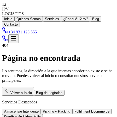
12
IPV
LOGISTICS
Inicio
Quiénes Somos
Servicios
¿Por qué 12ipv?
Blog
Contacto
+34 931 123 555
404
Página no encontrada
Lo sentimos, la dirección a la que intentas acceder no existe o se ha
movido. Puedes volver al inicio o consultar nuestros servicios
principales.
Volver a Inicio
Blog de Logística
Servicios Destacados
Almacenaje Inteligente
Picking y Packing
Fulfillment Ecommerce
Distribución Última Milla