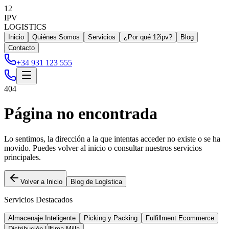
12
IPV
LOGISTICS
Inicio
Quiénes Somos
Servicios
¿Por qué 12ipv?
Blog
Contacto
+34 931 123 555
404
Página no encontrada
Lo sentimos, la dirección a la que intentas acceder no existe o se ha
movido. Puedes volver al inicio o consultar nuestros servicios
principales.
Volver a Inicio
Blog de Logística
Servicios Destacados
Almacenaje Inteligente
Picking y Packing
Fulfillment Ecommerce
Distribución Última Milla