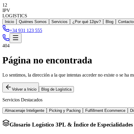
12
IPV
LOGISTICS
Inicio
Quiénes Somos
Servicios
¿Por qué 12ipv?
Blog
Contacto
+34 931 123 555
404
Página no encontrada
Lo sentimos, la dirección a la que intentas acceder no existe o se ha m
Volver a Inicio
Blog de Logística
Servicios Destacados
Almacenaje Inteligente
Picking y Packing
Fulfillment Ecommerce
Di
Glosario Logístico 3PL & Índice de Especialidades