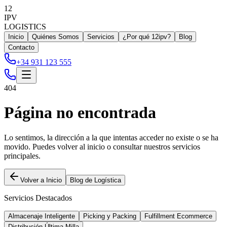
12
IPV
LOGISTICS
Inicio
Quiénes Somos
Servicios
¿Por qué 12ipv?
Blog
Contacto
+34 931 123 555
404
Página no encontrada
Lo sentimos, la dirección a la que intentas acceder no existe o se ha
movido. Puedes volver al inicio o consultar nuestros servicios
principales.
Volver a Inicio
Blog de Logística
Servicios Destacados
Almacenaje Inteligente
Picking y Packing
Fulfillment Ecommerce
Distribución Última Milla